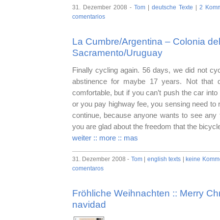
31. Dezember 2008 -
Tom
|
deutsche Texte
|
2 Komm
comentarios
La Cumbre/Argentina – Colonia de
Sacramento/Uruguay
Finally cycling again. 56 days, we did not cyc
abstinence for maybe 17 years. Not that 
comfortable, but if you can’t push the car int
or you pay highway fee, you sensing need to re
continue, because anyone wants to see any f
you are glad about the freedom that the bicycle
weiter :: more :: mas
31. Dezember 2008 -
Tom
|
english texts
|
keine Komme
comentaros
Fröhliche Weihnachten :: Merry Chri
navidad