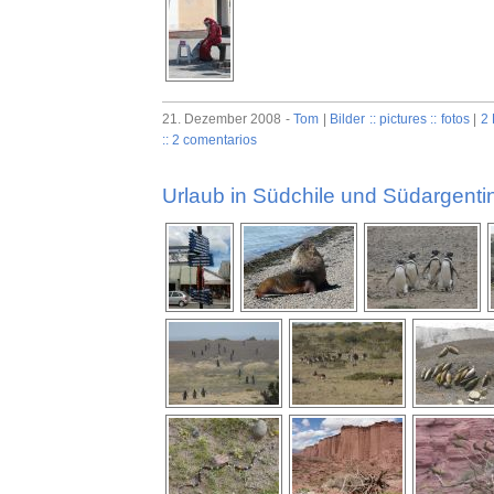
21. Dezember 2008 -
Tom
|
Bilder :: pictures :: fotos
|
2
:: 2 comentarios
Urlaub in Südchile und Südargentini