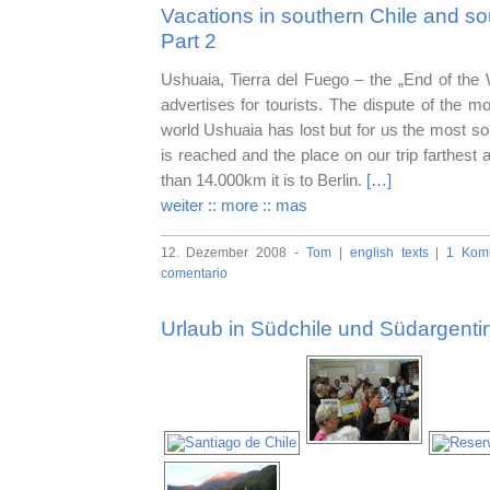
Vacations in southern Chile and so
Part 2
Ushuaia, Tierra del Fuego – the „End of the 
advertises for tourists. The dispute of the mo
world Ushuaia has lost but for us the most sou
is reached and the place on our trip farthes
than 14.000km it is to Berlin.
[…]
weiter :: more :: mas
12. Dezember 2008 -
Tom
|
english texts
|
1 Komm
comentario
Urlaub in Südchile und Südargentini