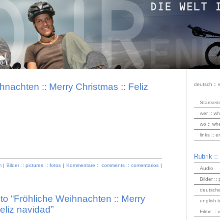
hnachten :: Merry Christmas :: Feliz
deutsch :: 
Startseit
wer :: wh
wo :: wh
links :: 
Rubrik ::
m
|
Bilder :: pictures :: fotos
|
Kommentare :: comments :: comentarios
|
Audio
Bilder :: 
deutsche
o “Fröhliche Weihnachten :: Merry
english t
eliz navidad”
Filme :: 