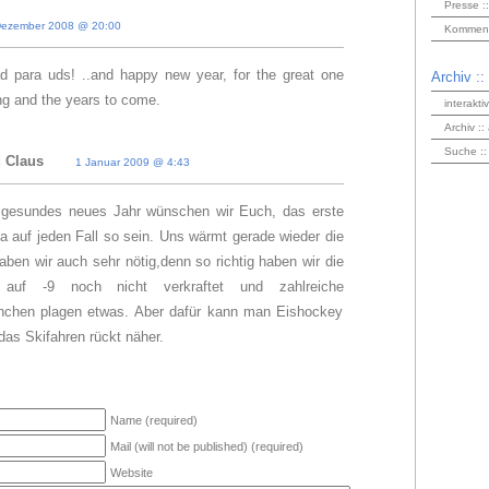
Presse ::
Dezember 2008 @ 20:00
Kommenta
ad para uds! ..and happy new year, for the great one
Archiv ::
ing and the years to come.
interakti
Archiv ::
Suche ::
 Claus
1 Januar 2009 @ 4:43
 gesundes neues Jahr wünschen wir Euch, das erste
ja auf jeden Fall so sein. Uns wärmt gerade wieder die
aben wir auch sehr nötig,denn so richtig haben wir die
g auf -9 noch nicht verkraftet und zahlreiche
hchen plagen etwas. Aber dafür kann man Eishockey
das Skifahren rückt näher.
Name (required)
Mail (will not be published) (required)
Website