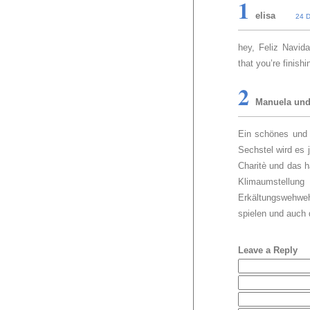
1
elisa
24 
hey, Feliz Navid
that you’re finish
2
Manuela und
Ein schönes und
Sechstel wird es 
Charitè und das h
Klimaumstellun
Erkältungswehwe
spielen und auch 
Leave a Reply