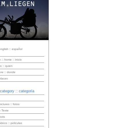
english :: español
e :: home :: inicio
o :: quien
ere :: donde
enlaces
 category :: categoría
pictures :: fotos
 Texte
exts
videos :: peliculas