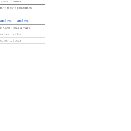
 press :: prensa
r :: reply :: comentario
 archive :: archivo
ve Karte :: map :: mapa
 archive :: archivo
 search :: busca