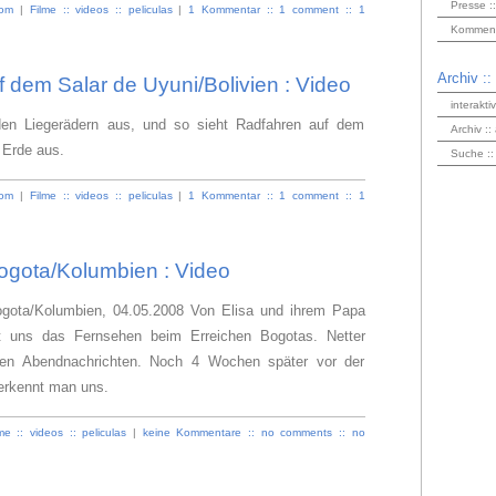
Presse ::
om
|
Filme :: videos :: peliculas
|
1 Kommentar :: 1 comment :: 1
Kommenta
Archiv ::
 dem Salar de Uyuni/Bolivien : Video
interakti
en Liegerädern aus, und so sieht Radfahren auf dem
Archiv ::
 Erde aus.
Suche ::
om
|
Filme :: videos :: peliculas
|
1 Kommentar :: 1 comment :: 1
ogota/Kolumbien : Video
Bogota/Kolumbien, 04.05.2008 Von Elisa und ihrem Papa
tet uns das Fernsehen beim Erreichen Bogotas. Netter
den Abendnachrichten. Noch 4 Wochen später vor der
erkennt man uns.
me :: videos :: peliculas
|
keine Kommentare :: no comments :: no