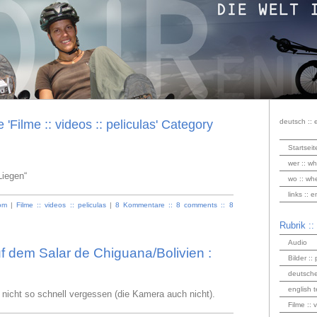
e 'Filme :: videos :: peliculas' Category
deutsch :: 
Startseit
wer :: wh
Liegen“
wo :: wh
links :: 
om
|
Filme :: videos :: peliculas
|
8 Kommentare :: 8 comments :: 8
Rubrik ::
Audio
 dem Salar de Chiguana/Bolivien :
Bilder :: 
deutsche
english t
nicht so schnell vergessen (die Kamera auch nicht).
Filme :: 