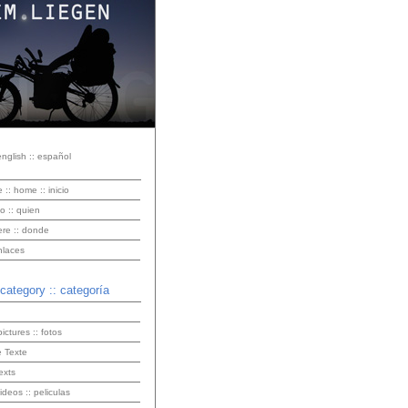
english :: español
e :: home :: inicio
o :: quien
ere :: donde
enlaces
 category :: categoría
pictures :: fotos
 Texte
exts
videos :: peliculas