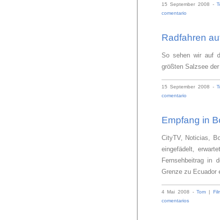
15 September 2008 -
T
comentario
Radfahren auf
So sehen wir auf d
größten Salzsee der
15 September 2008 -
T
comentario
Empfang in B
CityTV, Noticias, 
eingefädelt, erwar
Fernsehbeitrag in 
Grenze zu Ecuador 
4 Mai 2008 -
Tom
|
Fil
comentarios