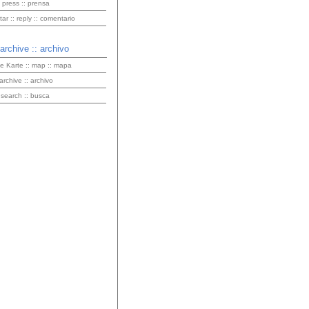
 press :: prensa
r :: reply :: comentario
 archive :: archivo
ve Karte :: map :: mapa
 archive :: archivo
 search :: busca