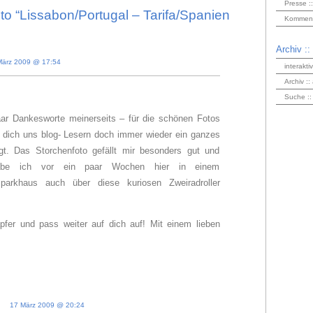
Presse ::
o “Lissabon/Portugal – Tarifa/Spanien
Kommenta
Archiv ::
März 2009 @ 17:54
interakti
Archiv ::
Suche ::
aar Dankesworte meinerseits – für die schönen Fotos
r dich uns blog- Lesern doch immer wieder ein ganzes
gt. Das Storchenfoto gefällt mir besonders gut und
 habe ich vor ein paar Wochen hier in einem
sparkhaus auch über diese kuriosen Zweiradroller
apfer und pass weiter auf dich auf! Mit einem lieben
17 März 2009 @ 20:24