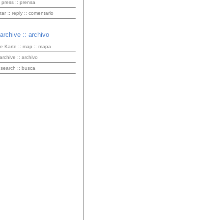
 press :: prensa
r :: reply :: comentario
 archive :: archivo
ve Karte :: map :: mapa
 archive :: archivo
 search :: busca