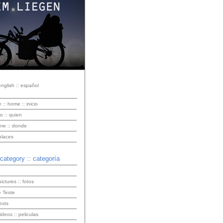
english :: español
e :: home :: inicio
o :: quien
ere :: donde
enlaces
 category :: categoría
pictures :: fotos
 Texte
exts
videos :: peliculas