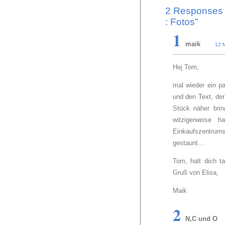
2 Responses t
: Fotos”
1
maik
12 
Hej Tom,
mal wieder ein p
und den Text, de
Stück näher brin
witzigerweise
Einkaufszentrum
gestaunt…
Tom, halt dich t
Gruß von Elisa,
Maik
2
N,C und O