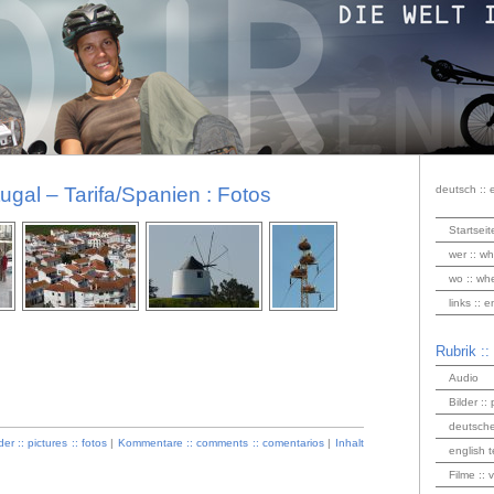
ugal – Tarifa/Spanien : Fotos
deutsch :: 
Startseit
wer :: wh
wo :: wh
links :: 
Rubrik ::
Audio
Bilder :: 
deutsche
der :: pictures :: fotos
|
Kommentare :: comments :: comentarios
|
Inhalt
english t
Filme :: 