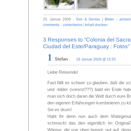
25. Januar 2009 -
Tom & Denise
|
Bilder :: picture
comments :: comentarios
|
Inhalt drucken
3 Responses to “Colonia del Sacr
Ciudad del Este/Paraguay : Fotos”
1
Stefan
26 Januar 2009 @ 15:55
Liebe Reisende!
Fast fällt es schwer zu glauben, daß die s
und -bilder (vorerst???) bald ein Ende ha
man sich doch daran die Welt durch eure Bri
den eigenen Erfahrungen kombinieren zu 
Sei es drum!
Habt ihr denn nun auch dem Mategenuß
schmeckt das den eigentlich im Origina
Wärme, die von oben brennt, gut auf, denn