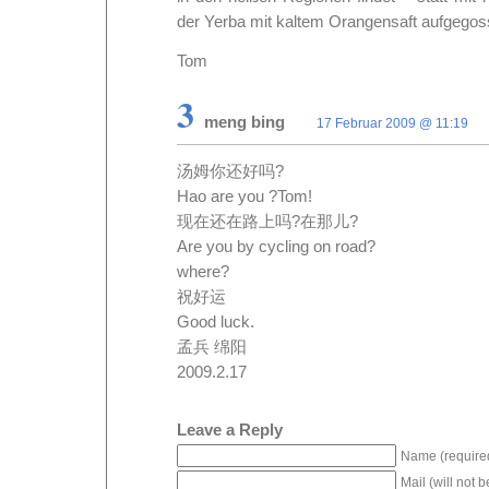
der Yerba mit kaltem Orangensaft aufgegos
Tom
3
meng bing
17 Februar 2009 @ 11:19
汤姆你还好吗?
Hao are you ?Tom!
现在还在路上吗?在那儿?
Are you by cycling on road?
where?
祝好运
Good luck.
孟兵 绵阳
2009.2.17
Leave a Reply
Name (require
Mail (will not 