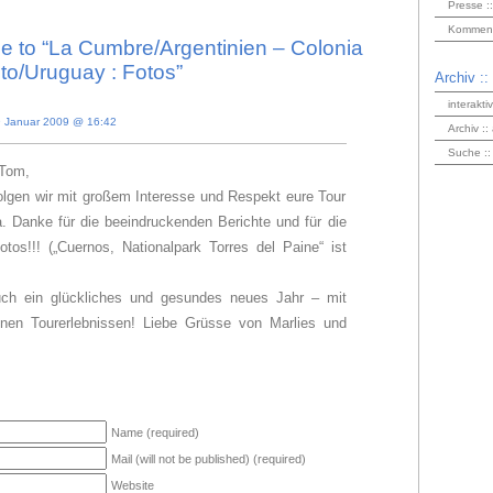
Presse ::
Kommenta
 to “La Cumbre/Argentinien – Colonia
to/Uruguay : Fotos”
Archiv ::
interakti
 Januar 2009 @ 16:42
Archiv ::
Suche ::
 Tom,
olgen wir mit großem Interesse und Respekt eure Tour
. Danke für die beeindruckenden Berichte und für die
tos!!! („Cuernos, Nationalpark Torres del Paine“ ist
ch ein glückliches und gesundes neues Jahr – mit
nen Tourerlebnissen! Liebe Grüsse von Marlies und
Name (required)
Mail (will not be published) (required)
Website