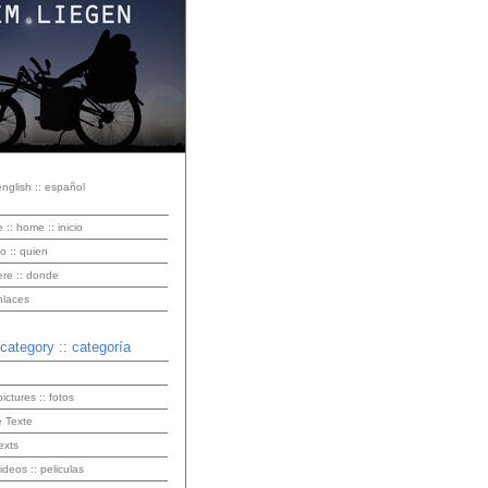
english :: español
e :: home :: inicio
o :: quien
ere :: donde
enlaces
 category :: categoría
pictures :: fotos
 Texte
exts
videos :: peliculas