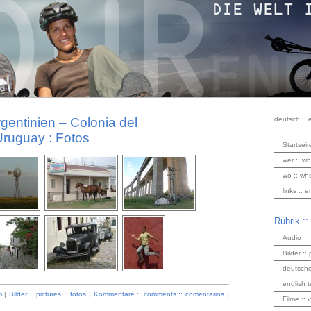
entinien – Colonia del
deutsch :: 
ruguay : Fotos
Startseit
wer :: wh
wo :: wh
links :: 
Rubrik ::
Audio
Bilder :: 
deutsche
english t
m
|
Bilder :: pictures :: fotos
|
Kommentare :: comments :: comentarios
|
Filme :: 