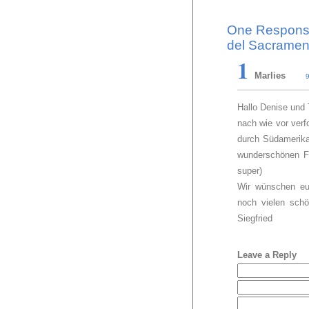
One Response
del Sacramen
1
Marlies
9
Hallo Denise und
nach wie vor verf
durch Südamerika
wunderschönen Fo
super)
Wir wünschen eu
noch vielen schö
Siegfried
Leave a Reply