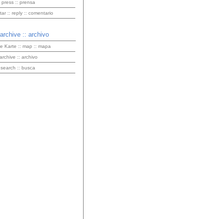
 press :: prensa
r :: reply :: comentario
 archive :: archivo
ve Karte :: map :: mapa
 archive :: archivo
 search :: busca