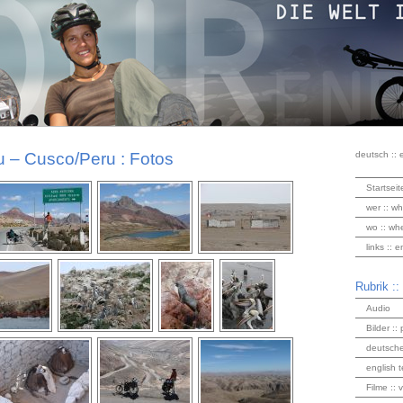
 – Cusco/Peru : Fotos
deutsch :: 
Startseit
wer :: wh
wo :: wh
links :: 
Rubrik ::
Audio
Bilder :: 
deutsche
english t
Filme :: 