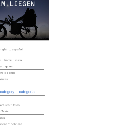
english :: español
e :: home :: inicio
o :: quien
ere :: donde
enlaces
 category :: categoría
pictures :: fotos
 Texte
exts
videos :: peliculas