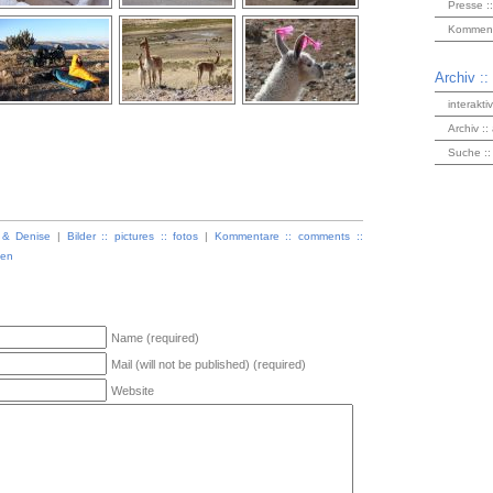
Presse ::
Kommenta
Archiv ::
interakti
Archiv ::
Suche ::
 & Denise
|
Bilder :: pictures :: fotos
|
Kommentare :: comments ::
ken
Name (required)
Mail (will not be published) (required)
Website