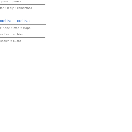
 press :: prensa
r :: reply :: comentario
 archive :: archivo
ve Karte :: map :: mapa
 archive :: archivo
 search :: busca